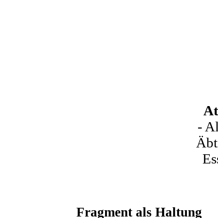
At
- A
Äbt
Es
Fragment als Haltung