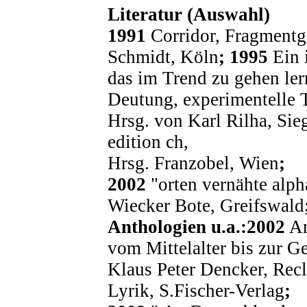
Literatur (Auswahl
)
1991
Corridor, Fragmentge
Schmidt, Köln
; 1995
Ein 
das im Trend zu gehen le
Deutung, experimentelle T
Hrsg. von Karl Rilha, Sie
edition ch,
Hrsg. Franzobel, Wien
;
2002
"orten vernähte alph
Wiecker Bote, Greifswald
Anthologien u.a.:2002
An
vom Mittelalter bis zur G
Klaus Peter Dencker, Recl
Lyrik, S.Fischer-Verlag
;