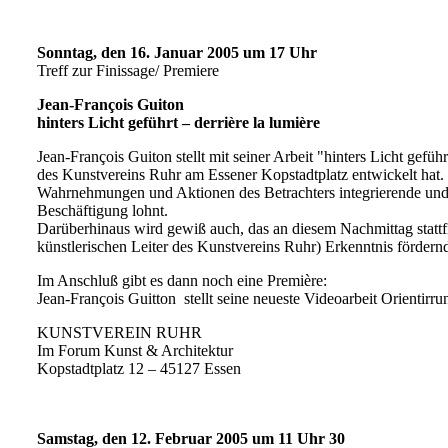
Sonntag, den 16. Januar 2005 um 17 Uhr
Treff zur Finissage/ Premiere
Jean-François Guiton
hinters Licht geführt – derrière la lumière
Jean-François Guiton stellt mit seiner Arbeit "hinters Licht geführ
des Kunstvereins Ruhr am Essener Kopstadtplatz entwickelt hat. E
Wahrnehmungen und Aktionen des Betrachters integrierende und z
Beschäftigung lohnt.
Darüberhinaus wird gewiß auch, das an diesem Nachmittag statt
künstlerischen Leiter des Kunstvereins Ruhr) Erkenntnis fördernd
Im Anschluß gibt es dann noch eine Première:
Jean-François Guitton stellt seine neueste Videoarbeit Orientirru
KUNSTVEREIN RUHR
Im Forum Kunst & Architektur
Kopstadtplatz 12 – 45127 Essen
Samstag, den 12. Februar 2005 um 11 Uhr 30