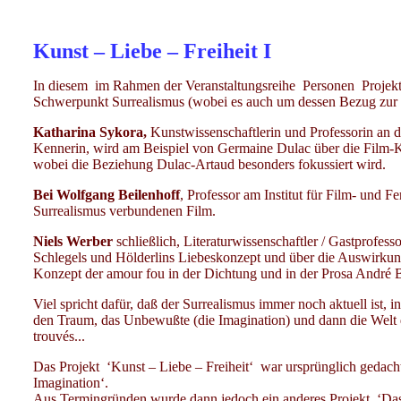
Kunst – Liebe – Freiheit I
In diesem im Rahmen der Veranstaltungsreihe Personen Projekt
Schwerpunkt Surrealismus (wobei es auch um dessen Bezug zur R
Katharina Sykora,
Kunstwissenschaftlerin und Professorin an 
Kennerin, wird am Beispiel von Germaine Dulac über die Film-Ku
wobei die Beziehung Dulac-Artaud besonders fokussiert wird.
Bei Wolfgang Beilenhoff
, Professor am Institut für Film- und
Surrealismus verbundenen Film.
Niels Werber
schließlich, Literaturwissenschaftler / Gastprofess
Schlegels und Hölderlins Liebeskonzept und über die Auswirkung
Konzept der amour fou in der Dichtung und in der Prosa André Br
Viel spricht dafür, daß der Surrealismus immer noch aktuell ist,
den Traum, das Unbewußte (die Imagination) und dann die Welt d
trouvés...
Das Projekt ‘Kunst – Liebe – Freiheit‘ war ursprünglich gedacht
Imagination‘.
Aus Termingründen wurde dann jedoch ein anderes Projekt, ‘Das 