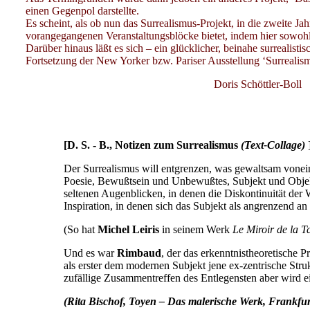
einen Gegenpol darstellte.
Es scheint, als ob nun das Surrealismus-Projekt, in die zweite Jah
vorangegangenen Veranstaltungsblöcke bietet, indem hier sowohl
Darüber hinaus läßt es sich – ein glücklicher, beinahe surrealistis
Fortsetzung der New Yorker bzw. Pariser Ausstellung ‘Surrealis
Doris Schöttler-Boll
[D. S. - B., Notizen zum Surrealismus
(Text-Collage)
Der Surrealismus will entgrenzen, was gewaltsam vonei
Poesie, Bewußtsein und Unbewußtes, Subjekt und Objekt
seltenen Augenblicken, in denen die Diskontinuität der W
Inspiration, in denen sich das Subjekt als angrenzend an
(So hat
Michel Leiris
in seinem Werk
Le Miroir de la 
Und es war
Rimbaud
, der das erkenntnistheoretische P
als erster dem modernen Subjekt jene ex-zentrische Stru
zufällige Zusammentreffen des Entlegensten aber wird e
(Rita Bischof, Toyen – Das malerische Werk, Frankfur