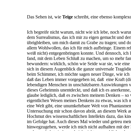
Das Sehen ist, wie
Teige
schreibt, eine ebenso komplex
Ich begreife nicht warum, nicht wie ich lebe, noch war
dem Surrealismus, das ich mir zu eigen gemacht und d
übrigbleiben, um mich damit zu Grabe zu tragen; und do
allem Wohlwollen, das ich für mich aufbringe. Einem rel
weiß nicht) entgegenbringen konnte. Und dennoch, ich l
fand, mit dem Leben Schluß zu machen, um so mehr fan
bewundern: wirklich, schön wie Seide war sie, wie eine 
sich in diesem Augenblick die ganze universale Tragödie i
beim Schimmer, ich möchte sagen neuer Dinge, wie ich si
daß das Leben immer vorgegeben ist, daß eine Kraft (di
lebendigen Menschen in unschätzbaren Auswirkungen vor
dieses Geheimnis unentdeckt, und daß ich es anerkenne, v
glaube lediglich, daß es zwischen meinem Denken – so 
eigentlichen Wesen meines Denkens zu etwas, was ich n
eine Welt gibt, eine unumkehrbare Welt von Phantasmen 
Untersuchung mir schon davon abrät, an diesem Werk a
Hochmut des wissenschaftlichen Intellekts dazu, das kin
im Gefolge hat. Auch dieses Mal wieder und getreu mein
hinwegzugehen, werde ich mich nicht aufhalten mit der