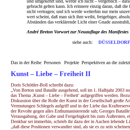
und umgekehrt sind, werde ich nicht – vergeblich – dar
gebracht gelten kann. Ich erinnere einzig daran, daß di
nicht vertragen; und ich werde weiterhin nur mein unzer
wert scheint, daß man sich ihm weiht, freigebiger, absolu
Abständen das verklärende Licht einer Gnade ausstrahlt,
André Breton Vorwort zur Neuauflage des Manifestes
siehe auch:
DÜSSELDORF
Das in der Reihe Personen Projekte Perspektiven an die zuletzt 
Kunst – Liebe – Freiheit II
Doris Schöttler-Boll schreibt dazu:
„Von Breton und Bataille ausgehend, soll im 1. Halbjahr 
das Thema ‚Kunst – Liebe – Freiheit‘ aufgegriffen werden. Bezug
Diskussion über die Rolle der Kunst in der Gesellschaft große An
Vermutungen Schlegels aufgriff und in der Liebe das Kraftreservo
der Revolte gegen alles Enthumanisierende sah; Georges Bataill
Verausgabung, der Gabe und Freigebigkeit bis zum Äußersten, ein
Denkbar sei immerhin, schrieb ihr dazu der in Aachen lebende Li
„daß diese Positionen verwandter sind, als sie es zu sein scheine