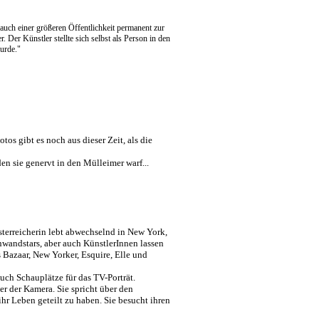
 auch einer größeren Öffentlichkeit permanent zur
. Der Künstler stellte sich selbst als Person in den
wurde."
tos gibt es noch aus dieser Zeit, als die
n sie genervt in den Mülleimer warf...
terreicherin lebt abwechselnd in New York,
nwandstars, aber auch
KünstlerInnen
lassen
s
Bazaar
, New Yorker,
Esquire
, Elle und
uch Schauplätze für das TV-Porträt.
ter der Kamera. Sie spricht über den
hr Leben geteilt zu haben. Sie besucht ihren