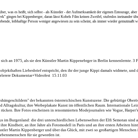
über, was es heißt, sich selbst - als Künstler - der Aufmerksamkeit der eigenen Entourage, aber
Werk" gingen bei
Kippenberger
, daran lässt Kobels Film keinen Zweifel, stufenlos ineinander über
e lebende, leibhaftige Person weniger angewiesen zu sein scheint, als immer wieder gemutmaßt 
 sich an 1975, als sie den Künstler Martin
Kippenebrger
in Berlin kennenlernte. 3 Fo
m
objekthaften
Liebesbrief entspricht, den ihr der junge
Kippi
damals widmete, und de
elerere
Dokumentar+Videofest
15.11.03
shängeschildern" der bekannten österreichischen Kunstszene. Die gebürtige Oberös
 Alltagskultur, ihre Werbeplakate Kunst im öffentlichen Raum. Internationale Lei
cht rücken. Ihre Fotos erscheinen in renommierten Modejournalen wie Vogue,
Harper’
s im Burgenland: die drei unterschiedlichen Lebenswelten der Elfi
Semotan
sind a
 ihre Kindheit, an ihre Jahre als Fotomodell in Paris und an ihre ersten Arbeiten hin
stler Martin
Kippenberger
und über das Glück, mit zwei so großartigen Menschen i
ebensmenschen für sie geworden ist.