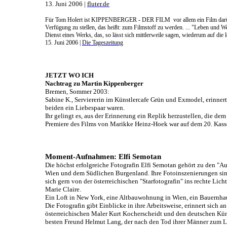
13. Juni 2006 |
fluter.de
Für Tom
Holert
ist KIPPENBERGER - DER FILM
vor allem ein Film dar
Verfügung zu stellen, das heißt: zum Filmstoff zu werden. ... "Leben und 
Dienst eines Werks, das, so lässt sich mittlerweile sagen, wiederum auf di
15. Juni 2006 |
Die Tageszeitung
JETZT WO ICH
Nachtrag zu Martin
Kippenberger
Bremen, Sommer 2003:
Sabine K., Serviererin im Künstlercafe Grün und Exmodel, erinnert
beiden ein Liebespaar waren.
Ihr gelingt es, aus der Erinnerung ein Replik herzustellen, die de
Premiere des Films von
Marikke
Heinz-Hoek
war auf dem 20.
Kass
Moment-Aufnahmen: Elfi
Semotan
Die höchst erfolgreiche Fotografin Elfi
Semotan
gehört zu den "Au
Wien und dem Südlichen Burgenland. Ihre Fotoinszenierungen sind
sich gern von der österreichischen "Starfotografin" ins rechte Li
Marie Claire.
Ein Loft in New York, eine Altbauwohnung in Wien, ein Bauernhau
Die Fotografin gibt Einblicke in ihre Arbeitsweise, erinnert sich an
österreichischen Maler Kurt
Kocherscheidt
und den deutschen Kün
besten Freund Helmut Lang, der nach den Tod ihrer Männer zum L