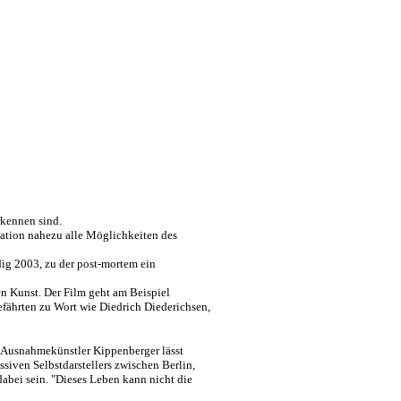
rkennen sind.
kation nahezu alle Möglichkeiten des
dig 2003, zu der
post-mortem
ein
n Kunst. Der Film geht am Beispiel
efährten zu Wort wie Diedrich
Diederichsen
,
n Ausnahmekünstler
Kippenberger
lässt
iven Selbstdarstellers zwischen Berlin,
dabei sein. "Dieses Leben kann nicht die