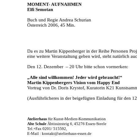
MOMENT- AUFNAHMEN
Elfi
Semotan
Buch und Regie Andrea
Schurian
Österreich 2006, 45 Min.
Da es zu Martin
Kippenberger
in der Reihe Personen Proj
eine weitere Veranstaltung geben wird, steht natürlich a
Den 12. Dezember
– 20 Uhr bitte schon vormerken:
„Alle sind willkommen! Jeder wird gebraucht!“
Martin
Kippenbergers
Vision vom Happy End
Vortrag von Dr. Doris
Krystof
, Kuratorin K21 Kunstsamm
(Ausführlicheres in der beigefügten Einladung für den 
Atelierhaus
für Kunst-Medien-Kommunikation
Alte Schule
Äbtissinsteig
6, 45276
Essen-Steele
Tel.+Fax
0201/ 515592,
E-Mail :
kontakt@atelierhaus-essen.de