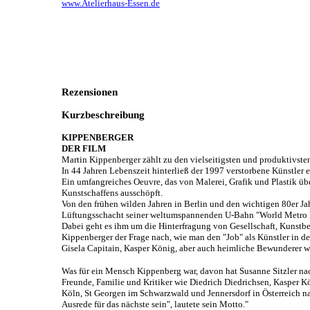
www.Atelierhaus-Essen.de
Rezensionen
Kurzbeschreibung
KIPPENBERGER
DER FILM
Martin
Kippenberger
zählt zu den vielseitigsten und produktivste
In 44 Jahren Lebenszeit hinterließ der 1997 verstorbene Künstler
Ein umfangreiches Oeuvre, das von Malerei, Grafik und Plastik ü
Kunstschaffens ausschöpft.
Von den frühen wilden Jahren in Berlin und den wichtigen 80er J
Lüftungsschacht seiner weltumspannenden U-Bahn "World Metro
Dabei geht es ihm um die Hinterfragung von Gesellschaft, Kunstb
Kippenberger
der Frage nach, wie man den "Job" als Künstler in 
Gisela
Capitain
, Kasper König, aber auch heimliche Bewunderer w
Was für ein Mensch Kippenberg war, davon hat Susanne
Sitzler
nac
Freunde, Familie und Kritiker wie Diedrich Diedrichsen, Kasper 
Köln, St Georgen im Schwarzwald und Jennersdorf in Österreich n
Ausrede für das nächste sein", lautete sein Motto."