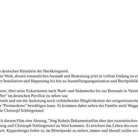
n deutschen Künstlern der Nachkriegszeit.
 ein Werk, dessen erstaunliches Ausmaß und Bedeutung jetzt in vollem Umfang zu e
ber Installation und Happening bis hin zu Ausstellungsorganisation und Buchpubli
ahren, über seine Exkursionen nach Nord- und Südamerika bis zur Biennale in Vene
Net
" im deutschen Pavillon zu sehen war.
etrieb und um die Auslotung noch verbleibender Möglichkeiten der zeitgenössische
der "Postmoderne" bewältigen kann. Es kommen dabei neben der Familie auch Wegg
ie Christopf
Schlingensief
.
h diesem Film eine Ahnung. "Jörg Kobels Dokumentarfilm über den exzentrische
König und Christoph
Schlingensief
zu Wort kommen. Er zeichnet das Leben des exzess
ach.
Kippenberger
liebte es, im Mittelpunkt zu stehen, immer und überall wollte er 