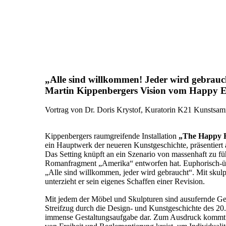
„Alle sind willkommen! Jeder wird gebrauc
Martin
Kippenbergers
Vision vom Happy 
Vortrag von Dr. Doris
Krystof
, Kuratorin K21 Kunstsam
Kippenbergers
raumgreifende Installation
„
The
Happy E
ein Hauptwerk der neueren Kunstgeschichte, präsentier
Das
Setting
knüpft an ein Szenario von massenhaft zu fü
Romanfragment „Amerika“ entworfen hat. Euphorisch-übe
„Alle sind willkommen, jeder wird gebraucht“. Mit
skulp
unterzieht er sein eigenes Schaffen einer Revision.
Mit jedem der Möbel und Skulpturen sind ausufernde Ge
Streifzug durch die Design- und Kunstgeschichte des 20.
immense Gestaltungsaufgabe dar. Zum Ausdruck komm