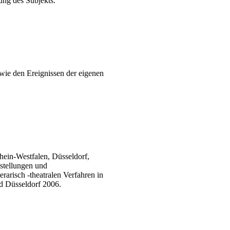
lung des Subjekts.
owie den Ereignissen der eigenen
hein-Westfalen, Düsseldorf,
stellungen und
terarisch
-theatralen
Verfahren in
d Düsseldorf 2006.