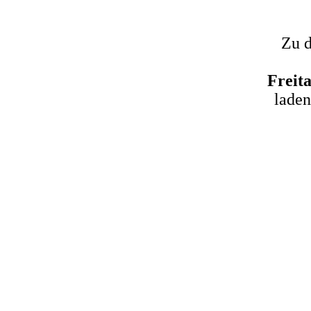
Zu 
Freit
laden