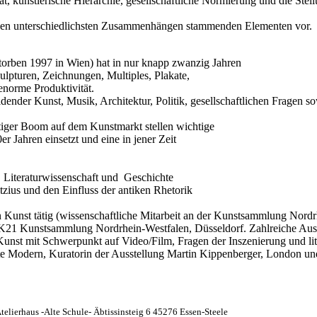
ät, künstlerische Hierarchie, gesellschaftliche Normierung und die Stel
den unterschiedlichsten Zusammenhängen stammenden Elementen vor.
orben 1997 in Wien) hat in nur knapp
zwanzig Jahren
ulpturen, Zeichnungen, Multiples, Plakate,
enorme Produktivität.
ldender Kunst, Musik, Architektur, Politik, gesellschaftlichen Fragen s
tiger Boom auf dem Kunstmarkt stellen wichtige
r Jahren einsetzt und eine in jener Zeit
 Literaturwissenschaft und
Geschichte
tzius
und den Einfluss der antiken Rhetorik
 Kunst tätig (wissenschaftliche Mitarbeit an der Kunstsammlung Nordr
n K21 Kunstsammlung Nordrhein-Westfalen, Düsseldorf. Zahlreiche Aus
unst mit Schwerpunkt auf Video/Film, Fragen der Inszenierung und li
e Modern, Kuratorin der Ausstellung Martin
Kippenberger
, London un
telierhaus -Alte Schule-
Äbtissinsteig
6 45276
Essen-Steele