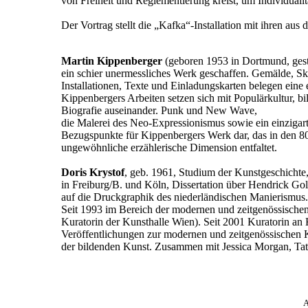
von Freiheit und Reglementierung kreist, um Individualit
Der Vortrag stellt die „
Kafka“-Installation
mit ihren aus 
Martin
Kippenberger
(geboren 1953 in Dortmund, gest
ein schier unermessliches Werk geschaffen. Gemälde, Sk
Installationen, Texte und Einladungskarten belegen eine 
Kippenbergers
Arbeiten setzen sich mit Populärkultur, bi
Biografie auseinander. Punk und
New Wave,
die Malerei des Neo-Expressionismus sowie ein einzigar
Bezugspunkte für
Kippenbergers
Werk dar, das in den 80e
ungewöhnliche erzählerische Dimension entfaltet.
Doris
Krystof
, geb. 1961, Studium der Kunstgeschichte,
in Freiburg/B. und Köln, Dissertation über
Hendrick
Gol
auf die Druckgraphik des niederländischen Manierismus.
Seit 1993 im Bereich der modernen und zeitgenössischen
Kuratorin der Kunsthalle Wien). Seit 2001 Kuratorin a
Veröffentlichungen zur modernen und zeitgenössischen K
der bildenden Kunst. Zusammen mit Jessica Morgan, Tat
A