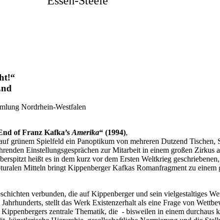
Essen-Steele
ht!“
End
mlung Nordrhein-Westfalen
nd of Franz
Kafka’s
Amerika
“ (1994)
,
t auf grünem Spielfeld ein Panoptikum von mehreren Dutzend Tischen, 
hrenden Einstellungsgesprächen zur Mitarbeit in einem großen Zirkus a
rspitzt heißt es in dem kurz vor dem Ersten Weltkrieg geschriebenen
turalen
Mitteln bringt
Kippenberger
Kafkas Romanfragment
zu einem 
schichten verbunden, die auf
Kippenberger
und sein vielgestaltiges W
 Jahrhunderts, stellt das Werk
Existenzerhalt als eine Frage von Wett
t
Kippenbergers
zentrale Thematik, die
- bisweilen in einem durchaus 