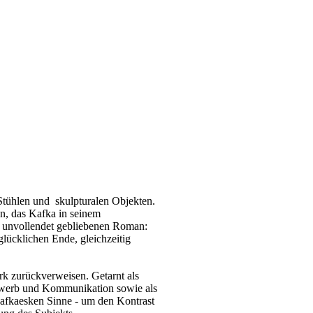
Stühlen und
skulpturalen
Objekten.
n, das Kafka in seinem
, unvollendet gebliebenen Roman:
glücklichen Ende, gleichzeitig
erk zurückverweisen.
Getarnt als
bewerb und Kommunikation sowie als
kafkaesken Sinne - um den Kontrast