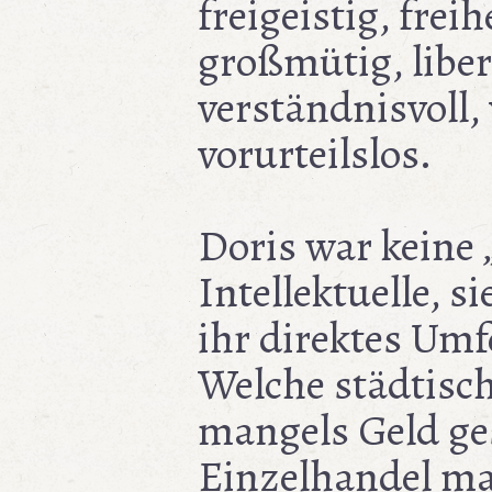
freigeistig, freih
großmütig, libera
verständnisvoll, 
vorurteilslos.
Doris war keine
Intellektuelle, s
ihr direktes Umfe
Welche städtisc
mangels Geld ge
Einzelhandel m