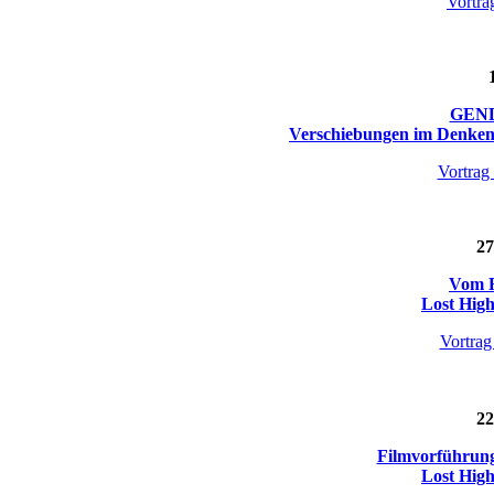
Vortra
GEND
Verschiebungen im Denken 
Vortrag
27
Vom F
Lost Hig
Vortra
22
Filmvorführung 
Lost Hig