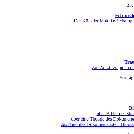
25.
Fit durch
Der Künstler Matthias Schamp 
Trau
Zur Autotherapie in d
Vortrag
"Bi
über Bilder der Sho
über eine Theorie des Dokument
das Kino des Dokumentaristen Thomas